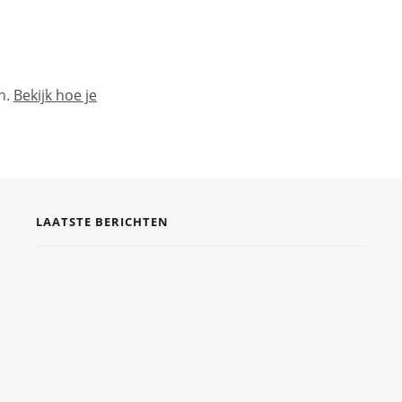
n.
Bekijk hoe je
LAATSTE BERICHTEN
DE COMEBACK VAN TIJDLOZE SIERADEN
EN PERSOONLIJKE CADEAUS
7 AUGUSTUS 2026
EERSTE HULP EN VEILIGHEID GEWOON
IN JE DAGELIJKSE LEVEN INTEGREREN
6 AUGUSTUS 2026