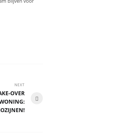
am blijven voor
NEXT
AKE-OVER
 WONING:
OZIJNEN!