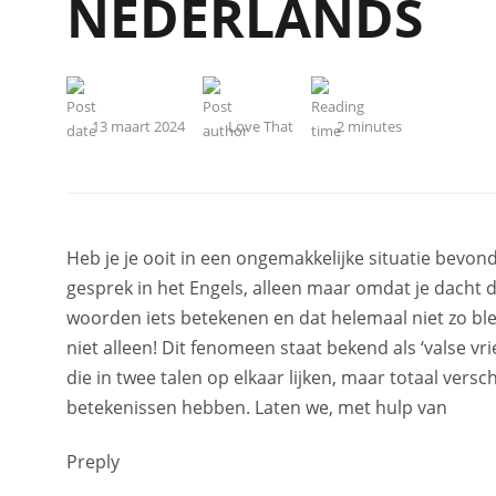
NEDERLANDS
13 maart 2024
Love That
2
minutes
Heb je je ooit in een ongemakkelijke situatie bevon
gesprek in het Engels, alleen maar omdat je dacht
woorden iets betekenen en dat helemaal niet zo blee
niet alleen! Dit fenomeen staat bekend als ‘valse v
die in twee talen op elkaar lijken, maar totaal versc
betekenissen hebben. Laten we, met hulp van
Preply