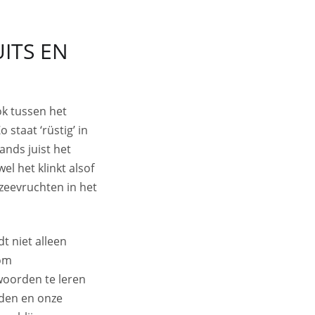
ITS EN
ok tussen het
 staat ‘rüstig’ in
lands juist het
el het klinkt alsof
 zeevruchten in het
t niet alleen
 om
woorden te leren
jden en onze