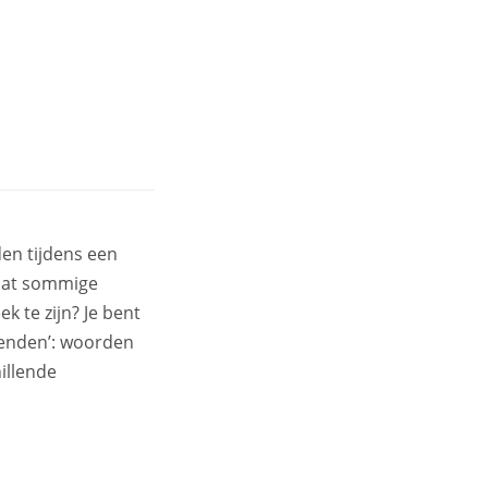
den tijdens een
 dat sommige
k te zijn? Je bent
rienden’: woorden
hillende