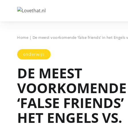
Home
|
De meest voorkomende ‘false friends’ in het Engels 
onderwijs
DE MEEST
VOORKOMENDE
‘FALSE FRIENDS’
HET ENGELS VS.