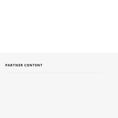
PARTNER CONTENT
DE VOORDELEN VAN EEN BADJAS
9 JULI 2024
5 TIPS VOOR TEAMBUILDING