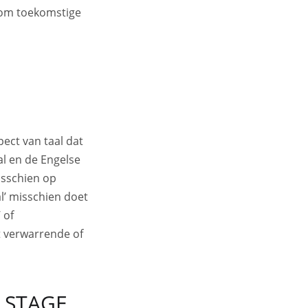
 om toekomstige
pect van taal dat
al en de Engelse
misschien op
al’ misschien doet
 of
t verwarrende of
 STAGE