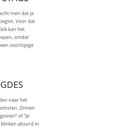
rwacht men dat je
begint. Voor dat
 Ook kan het
roepen, omdat
et een voorlopige
EGDES
den naar het
tkomsten. Zinnen
ooien” of “Je
 klinken absurd in