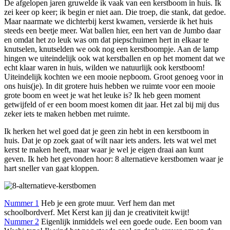
De afgelopen jaren gruwelde ik vaak van een kerstboom in huis. Ik
zei keer op keer; ik begin er niet aan. Die troep, die stank, dat gedoe.
Maar naarmate we dichterbij kerst kwamen, versierde ik het huis
steeds een beetje meer. Wat ballen hier, een hert van de Jumbo daar
en omdat het zo leuk was om dat piepschuimen hert in elkaar te
knutselen, knutselden we ook nog een kerstboompje. Aan de lamp
hingen we uiteindelijk ook wat kerstballen en op het moment dat we
echt klaar waren in huis, wilden we natuurlijk ook kerstboom!
Uiteindelijk kochten we een mooie nepboom. Groot genoeg voor in
ons huis(je). In dit grotere huis hebben we ruimte voor een mooie
grote boom en weet je wat het leuke is? Ik heb geen moment
getwijfeld of er een boom moest komen dit jaar. Het zal bij mij dus
zeker iets te maken hebben met ruimte.
Ik herken het wel goed dat je geen zin hebt in een kerstboom in
huis. Dat je op zoek gaat of wilt naar iets anders. Iets wat wel met
kerst te maken heeft, maar waar je wel je eigen draai aan kunt
geven. Ik heb het gevonden hoor: 8 alternatieve kerstbomen waar je
hart sneller van gaat kloppen.
Nummer 1
Heb je een grote muur. Verf hem dan met
schoolbordverf. Met Kerst kan jij dan je creativiteit kwijt!
Nummer 2
Eigenlijk inmiddels wel een goede oude. Een boom van