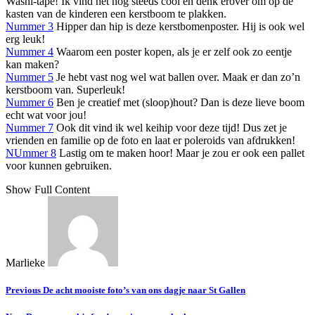
Washi-tape! Ik vind het nog steeds cool en denk erover om op de
kasten van de kinderen een kerstboom te plakken.
Nummer 3
Hipper dan hip is deze kerstbomenposter. Hij is ook wel
erg leuk!
Nummer 4
Waarom een poster kopen, als je er zelf ook zo eentje
kan maken?
Nummer 5
Je hebt vast nog wel wat ballen over. Maak er dan zo’n
kerstboom van. Superleuk!
Nummer 6
Ben je creatief met (sloop)hout? Dan is deze lieve boom
echt wat voor jou!
Nummer 7
Ook dit vind ik wel keihip voor deze tijd! Dus zet je
vrienden en familie op de foto en laat er poleroids van afdrukken!
NUmmer 8
Lastig om te maken hoor! Maar je zou er ook een pallet
voor kunnen gebruiken.
Show Full Content
Marlieke
Previous
De acht mooiste foto’s van ons dagje naar St Gallen