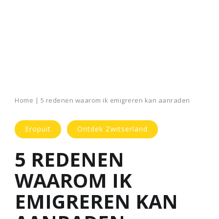
Home
|
5 redenen waarom ik emigreren kan aanraden
Eropuit
Ontdek Zwitserland
5 REDENEN
WAAROM IK
EMIGREREN KAN