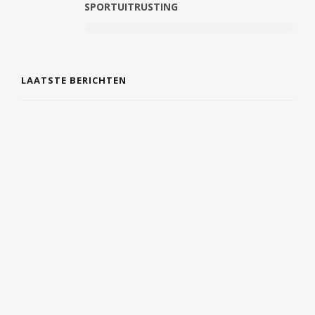
SPORTUITRUSTING
LAATSTE BERICHTEN
EERSTE HULP EN VEILIGHEID GEWOON IN
JE DAGELIJKSE LEVEN INTEGREREN
6 AUGUSTUS 2026
WAT JE BENEN JE PROBEREN TE
VERTELLEN: VAN ZWARE KUITEN TOT
FRISSE STAPPEN
6 AUGUSTUS 2026
PRAGMATISCH BETEKENIS: UITLEG,
HERKOMST EN VOORBEELDEN
4 AUGUSTUS 2026