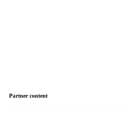
Waarom de juiste zomerbanden jouw
vakantierit een stuk veiliger maken
3 AUGUSTUS 2026
Partner content
De voordelen van een badjas
9 JULI 2024