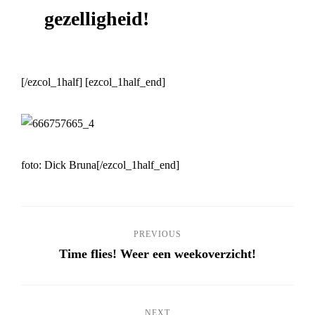
gezelligheid!
[/ezcol_1half] [ezcol_1half_end]
foto: Dick Bruna[/ezcol_1half_end]
PREVIOUS
Time flies! Weer een weekoverzicht!
NEXT