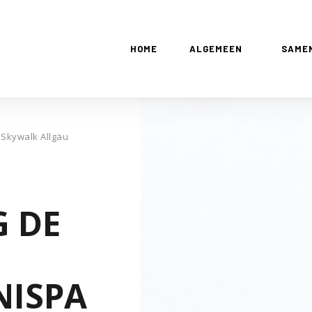
HOME
ALGEMEEN
SAME
 Skywalk Allgäu
G DE
NISPA