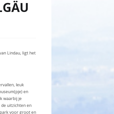
LGÄU
van Lindau, ligt het
ervallen, leuk
nmuseum(pje) en
k waarbij je
 de uitzichten en
 park voor groot en