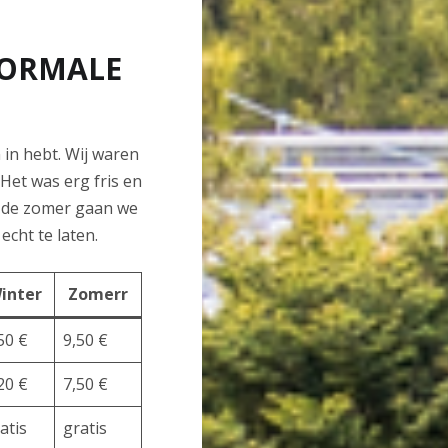
NORMALE
 in hebt. Wij waren
Het was erg fris en
n de zomer gaan we
echt te laten.
inter
Zomerr
50 €
9,50 €
20 €
7,50 €
atis
gratis