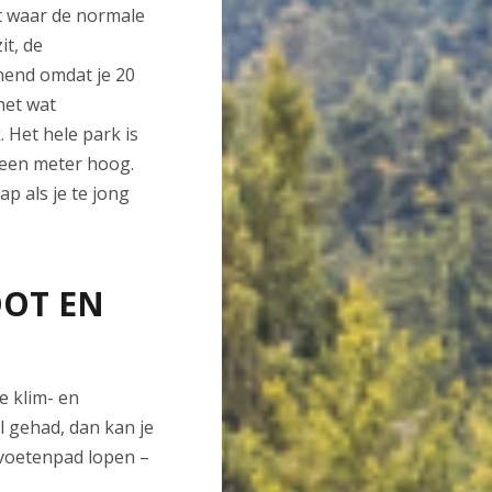
t waar de normale
it, de
nnend omdat je 20
het wat
. Het hele park is
m een meter hoog.
p als je te jong
OOT EN
fe klim- en
l gehad, dan kan je
evoetenpad lopen –