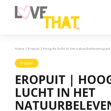
Home
|
Eropuit | Hoog de lucht in het natuurbelevenispark
Eropuit
EROPUIT | HOO
LUCHT IN HET
NATUURBELEVE