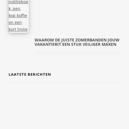
WAAROM DE JUISTE ZOMERBANDEN JOUW
VAKANTIERIT EEN STUK VEILIGER MAKEN
LAATSTE BERICHTEN
DE COMEBACK VAN TIJDLOZE SIERADEN EN
PERSOONLIJKE CADEAUS
7 AUGUSTUS 2026
EERSTE HULP EN VEILIGHEID GEWOON IN
JE DAGELIJKSE LEVEN INTEGREREN
6 AUGUSTUS 2026