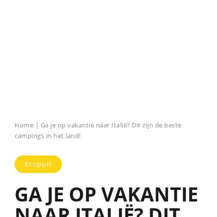
Home
|
Ga je op vakantie naar Italië? Dit zijn de beste
campings in het land!
Eropuit
GA JE OP VAKANTIE
NAAR ITALIË? DIT