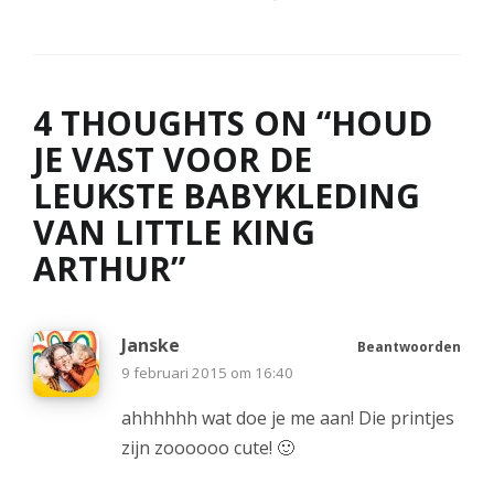
4 THOUGHTS ON “
HOUD
JE VAST VOOR DE
LEUKSTE BABYKLEDING
VAN LITTLE KING
ARTHUR
”
Janske
Beantwoorden
9 februari 2015 om 16:40
ahhhhhh wat doe je me aan! Die printjes
zijn zoooooo cute! 🙂