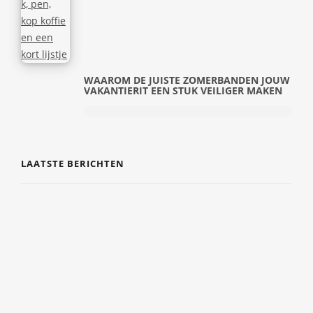
WAAROM DE JUISTE ZOMERBANDEN JOUW
VAKANTIERIT EEN STUK VEILIGER MAKEN
LAATSTE BERICHTEN
DE COMEBACK VAN TIJDLOZE SIERADEN EN
PERSOONLIJKE CADEAUS
7 AUGUSTUS 2026
EERSTE HULP EN VEILIGHEID GEWOON IN
JE DAGELIJKSE LEVEN INTEGREREN
6 AUGUSTUS 2026