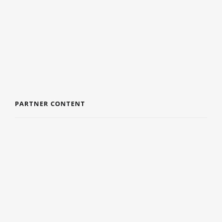
WAAROM DE JUISTE ZOMERBANDEN JOUW
VAKANTIERIT EEN STUK VEILIGER MAKEN
3 AUGUSTUS 2026
PARTNER CONTENT
DE VOORDELEN VAN EEN BADJAS
9 JULI 2024
5 TIPS VOOR TEAMBUILDING
4 JULI 2024