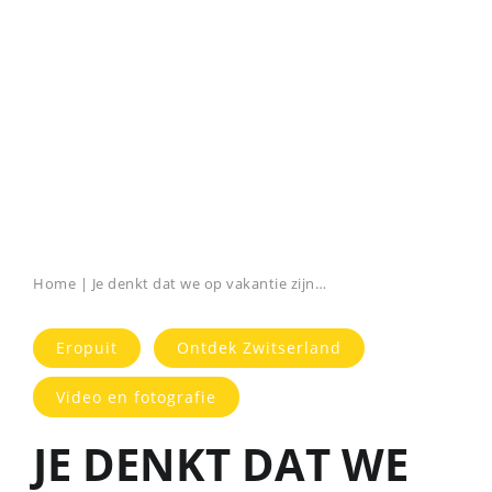
Home
|
Je denkt dat we op vakantie zijn…
Eropuit
Ontdek Zwitserland
Video en fotografie
JE DENKT DAT WE