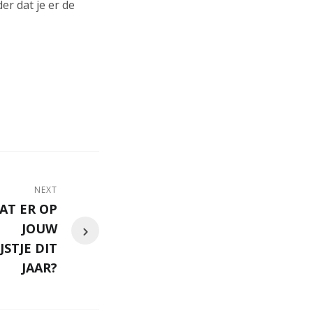
er dat je er de
NEXT
AT ER OP
JOUW
STJE DIT
JAAR?