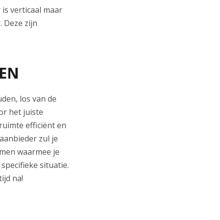
 is verticaal maar
. Deze zijn
NEN
uden, los van de
r het juiste
ruimte efficiënt en
anbieder zul je
omen waarmee je
pecifieke situatie.
ijd na!