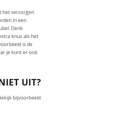
st het verzorgen
orden in een
ubel. Denk
extra knus als het
voorbeeld is de
r je kunt er ook
NIET UIT?
Bekijk bijvoorbeeld