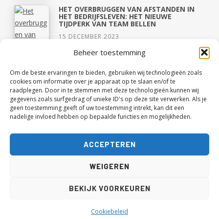
HET OVERBRUGGEN VAN AFSTANDEN IN
HET BEDRIJFSLEVEN: HET NIEUWE
TIJDPERK VAN TEAM BELLEN
15 DECEMBER 2023
Beheer toestemming
Om de beste ervaringen te bieden, gebruiken wij technologieën zoals
cookies om informatie over je apparaat op te slaan en/of te
raadplegen. Door in te stemmen met deze technologieën kunnen wij
gegevens zoals surfgedrag of unieke ID's op deze site verwerken. Als je
geen toestemming geeft of uw toestemming intrekt, kan dit een
nadelige invloed hebben op bepaalde functies en mogelijkheden.
ACCEPTEREN
CAPSULE WARDROBE OOK EEN GOED IDEE
VOOR TIENERS?
WEIGEREN
3 JUNI 2021
OVER 1,5 MAAND WANDEL IK RUIM 40 KM
BEKIJK VOORKEUREN
OP EEN DAG!
18 MEI 2021
Cookiebeleid