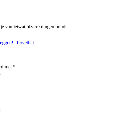
 je van ietwat bizarre dingen houdt.
eggen! | Lovethat
erd met
*