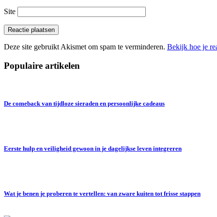
Site
Deze site gebruikt Akismet om spam te verminderen.
Bekijk hoe je r
Populaire artikelen
De comeback van tijdloze sieraden en persoonlijke cadeaus
Eerste hulp en veiligheid gewoon in je dagelijkse leven integreren
Wat je benen je proberen te vertellen: van zware kuiten tot frisse stappen