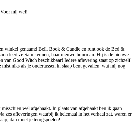
 Voor mij wel!
an een winkel genaamd Bell, Book & Candle en runt ook de Bed &
izoen leert ze Sam kennen, haar nieuwe buurman. Hij is de nieuwe
n van Good Witch beschikbaar! Iedere aflevering staat op zichzelf
mist niks als je ondertussen in slaap bent gevallen, wat mij nog
ik misschien wel afgehaakt. In plaats van afgehaakt ben ik gaan
 zes afleveringen waarbij ik helemaal in het verhaal zat, waren er
laap, dan moet je terugspoelen!