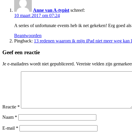
Anne van A-typist
schreef:
10 maart 2017 om 07:24
A series of unfortunate events heb ik net gekeken! Erg goed als
Beantwoorden
Pingback:
13 redenen waarom ik mijn iPad niet meer weg kan l
Geef een reactie
Je e-mailadres wordt niet gepubliceerd.
Vereiste velden zijn gemarke
Reactie
*
Naam
*
E-mail
*