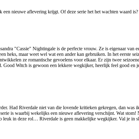
k een nieuwe aflevering krijgt. Of deze serie het het wachten waard is?
 Cassandra "Cassie" Nightingale is de perfecte vrouw. Ze is eigenaar v
en heks, maar weet wel wat een ander kan gebruiken. In het eerste se
ntwikkelen ze romantische gevoelens voor elkaar. Er zijn twee seizoene
. Good Witch is gewoon een lekkere wegkijker, heerlijk feel good en je 
verder. Had Riverdale niet van die lovende kritieken gekregen, dan was 
rie is waarbij wekelijks een nieuwe aflevering verschijnt. Wat stom! Na
 leuk in deze rol… Riverdale is geen makkelijke wegkijker. Val je in s