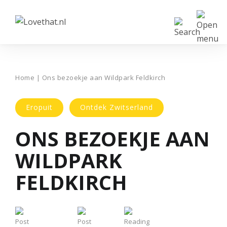
Home
|
Ons bezoekje aan Wildpark Feldkirch
Eropuit
Ontdek Zwitserland
ONS BEZOEKJE AAN
WILDPARK
FELDKIRCH