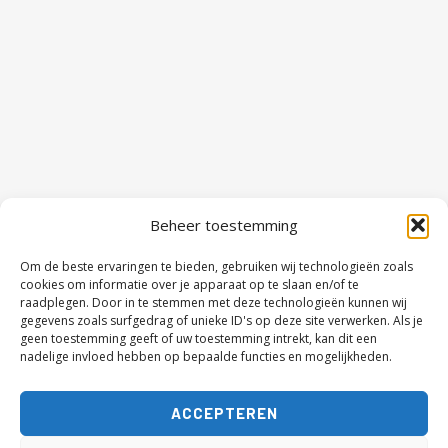
5 TIPS VOOR TEAMBUILDING
4 JULI 2024
HET OVERBRUGGEN VAN AFSTANDEN IN
HET BEDRIJFSLEVEN: HET NIEUWE
TIJDPERK VAN TEAM BELLEN
15 DECEMBER 2023
Beheer toestemming
Om de beste ervaringen te bieden, gebruiken wij technologieën zoals
cookies om informatie over je apparaat op te slaan en/of te
raadplegen. Door in te stemmen met deze technologieën kunnen wij
gegevens zoals surfgedrag of unieke ID's op deze site verwerken. Als je
geen toestemming geeft of uw toestemming intrekt, kan dit een
nadelige invloed hebben op bepaalde functies en mogelijkheden.
ACCEPTEREN
CAPSULE WARDROBE OOK EEN GOED IDEE
VOOR TIENERS?