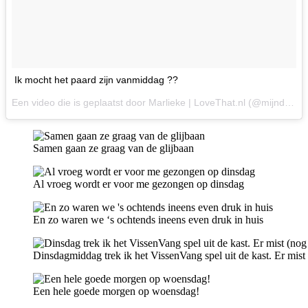
Ik mocht het paard zijn vanmiddag ??
Een video die is geplaatst door Marlieke | LoveThat.nl (@mijndochtersenik) op
Samen gaan ze graag van de glijbaan
Al vroeg wordt er voor me gezongen op dinsdag
En zo waren we ‘s ochtends ineens even druk in huis
Dinsdagmiddag trek ik het VissenVang spel uit de kast. Er mist 
Een hele goede morgen op woensdag!