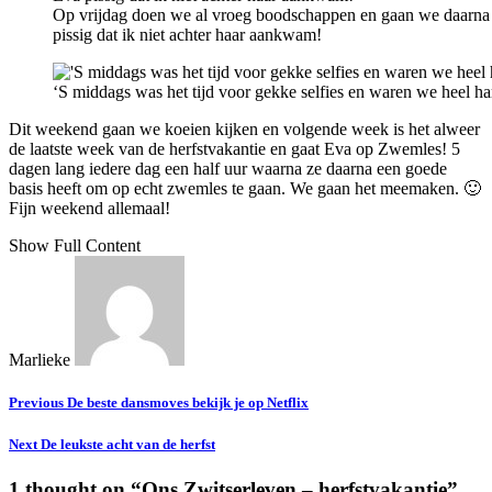
Op vrijdag doen we al vroeg boodschappen en gaan we daarna na
pissig dat ik niet achter haar aankwam!
‘S middags was het tijd voor gekke selfies en waren we heel h
Dit weekend gaan we koeien kijken en volgende week is het alweer
de laatste week van de herfstvakantie en gaat Eva op Zwemles! 5
dagen lang iedere dag een half uur waarna ze daarna een goede
basis heeft om op echt zwemles te gaan. We gaan het meemaken. 🙂
Fijn weekend allemaal!
Show Full Content
Marlieke
Previous
De beste dansmoves bekijk je op Netflix
Next
De leukste acht van de herfst
1 thought on “
Ons Zwitserleven – herfstvakantie
”