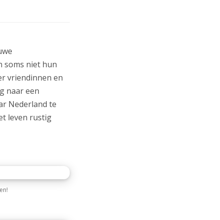
euwe
n soms niet hun
er vriendinnen en
g naar een
ar Nederland te
et leven rustig
en!