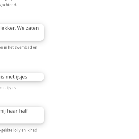
agochtend.
en in het zwembad en
et ijsjes
elikte lolly en ik had