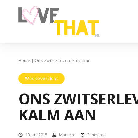
Home
|
Ons Zwitserleven: kalm aan
Weekoverzicht
ONS ZWITSERLE
KALM AAN
13 juni 2015
Marlieke
3
minutes