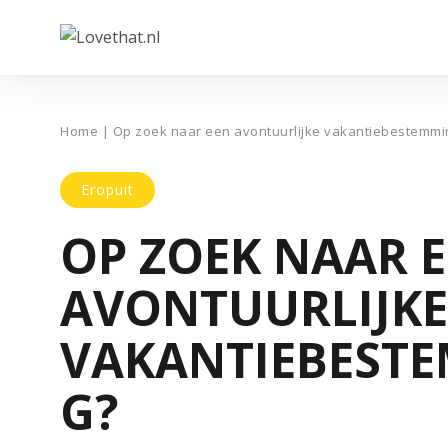
Home
|
Op zoek naar een avontuurlijke vakantiebestemm
Eropuit
OP ZOEK NAAR 
AVONTUURLIJKE
VAKANTIEBEST
G?