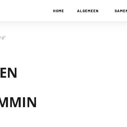
HOME
ALGEMEEN
SAME
ing?
EEN
EMMIN