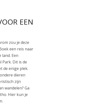
 VOOR EEN
arom zou je deze
 Boek een reis naar
 land. Een
 Park. Dit is de
t de enige plek.
zondere dieren
istisch zijn
van wandelen? Ga
ho. Hier kun je
n.