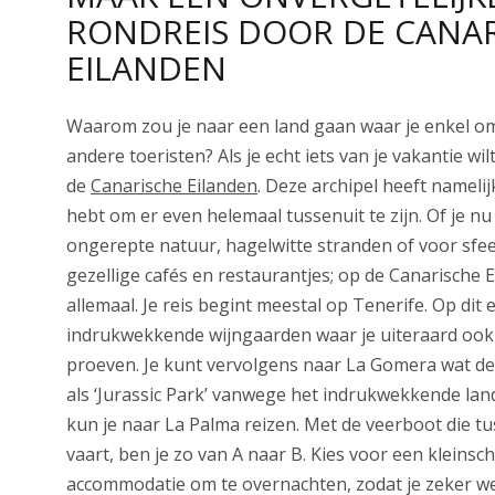
RONDREIS DOOR DE CANA
EILANDEN
Waarom zou je naar een land gaan waar je enkel 
andere toeristen? Als je echt iets van je vakantie wi
de
Canarische Eilanden
. Deze archipel heeft namelij
hebt om er even helemaal tussenuit te zijn. Of je nu
ongerepte natuur, hagelwitte stranden of voor sfee
gezellige cafés en restaurantjes; op de Canarische E
allemaal. Je reis begint meestal op Tenerife. Op dit e
indrukwekkende wijngaarden waar je uiteraard ook
proeven. Je kunt vervolgens naar La Gomera wat de 
als ‘Jurassic Park’ vanwege het indrukwekkende land
kun je naar La Palma reizen. Met de veerboot die t
vaart, ben je zo van A naar B. Kies voor een kleinsch
accommodatie om te overnachten, zodat je zeker weet