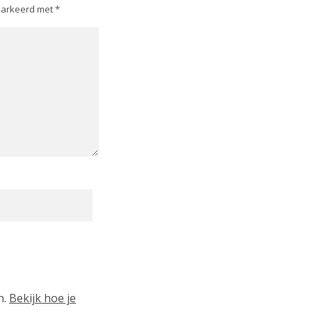
emarkeerd met
*
n.
Bekijk hoe je