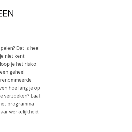
EEN
ppelen? Dat is heel
je niet kent,
oop je het risico
 een geheel
 gerenommeerde
even hoe lang je op
ale verzoeken? Laat
n het programma
aar werkelijkheid.