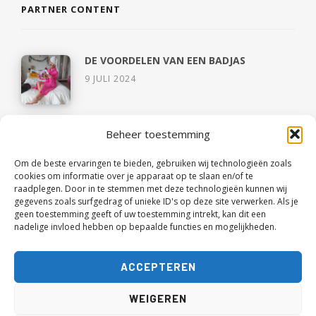
PARTNER CONTENT
DE VOORDELEN VAN EEN BADJAS
9 JULI 2024
5 TIPS VOOR TEAMBUILDING
Beheer toestemming
4 JULI 2024
Om de beste ervaringen te bieden, gebruiken wij technologieën zoals
HET OVERBRUGGEN VAN AFSTANDEN IN
cookies om informatie over je apparaat op te slaan en/of te
HET BEDRIJFSLEVEN: HET NIEUWE
raadplegen. Door in te stemmen met deze technologieën kunnen wij
TIJDPERK VAN TEAM BELLEN
gegevens zoals surfgedrag of unieke ID's op deze site verwerken. Als je
geen toestemming geeft of uw toestemming intrekt, kan dit een
15 DECEMBER 2023
nadelige invloed hebben op bepaalde functies en mogelijkheden.
CAPSULE WARDROBE OOK EEN GOED IDEE
VOOR TIENERS?
ACCEPTEREN
3 JUNI 2021
OVER 1,5 MAAND WANDEL IK RUIM 40 KM
WEIGEREN
OP EEN DAG!