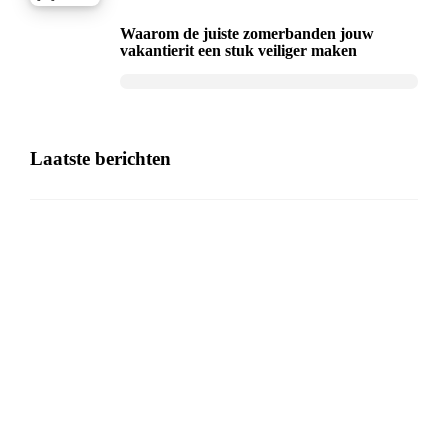
Waarom de juiste zomerbanden jouw
vakantierit een stuk veiliger maken
Laatste berichten
De comeback van tijdloze sieraden en
persoonlijke cadeaus
7 AUGUSTUS 2026
Eerste hulp en veiligheid gewoon in je
dagelijkse leven integreren
6 AUGUSTUS 2026
Wat je benen je proberen te vertellen: van
zware kuiten tot frisse stappen