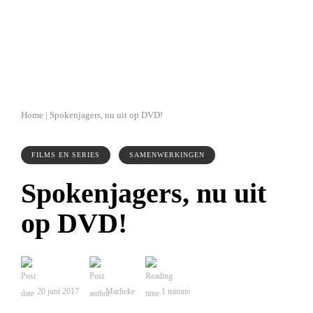
Home
|
Spokenjagers, nu uit op DVD!
FILMS EN SERIES
SAMENWERKINGEN
Spokenjagers, nu uit
op DVD!
20 juni 2017
Marlieke
1
minute