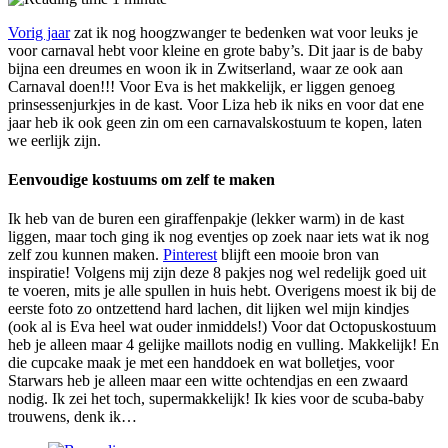
Vorig jaar
zat ik nog hoogzwanger te bedenken wat voor leuks je
voor carnaval hebt voor kleine en grote baby’s. Dit jaar is de baby
bijna een dreumes en woon ik in Zwitserland, waar ze ook aan
Carnaval doen!!! Voor Eva is het makkelijk, er liggen genoeg
prinsessenjurkjes in de kast. Voor Liza heb ik niks en voor dat ene
jaar heb ik ook geen zin om een carnavalskostuum te kopen, laten
we eerlijk zijn.
Eenvoudige kostuums om zelf te maken
Ik heb van de buren een giraffenpakje (lekker warm) in de kast
liggen, maar toch ging ik nog eventjes op zoek naar iets wat ik nog
zelf zou kunnen maken.
Pinterest
blijft een mooie bron van
inspiratie! Volgens mij zijn deze 8 pakjes nog wel redelijk goed uit
te voeren, mits je alle spullen in huis hebt. Overigens moest ik bij de
eerste foto zo ontzettend hard lachen, dit lijken wel mijn kindjes
(ook al is Eva heel wat ouder inmiddels!) Voor dat Octopuskostuum
heb je alleen maar 4 gelijke maillots nodig en vulling. Makkelijk! En
die cupcake maak je met een handdoek en wat bolletjes, voor
Starwars heb je alleen maar een witte ochtendjas en een zwaard
nodig. Ik zei het toch, supermakkelijk! Ik kies voor de scuba-baby
trouwens, denk ik…