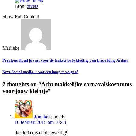
Bron:
divers
Show Full Content
Marlieke
Previous
Houd je vast voor de leukste babykleding van Little King Arthur
Next
Social media… wat een hoop te volgen!
7 thoughts on “
Acht makkelijke carnavalskostuums
voor jouw kleintje
”
Janske
schreef:
10 februari 2015 om 10:43
die duiker is echt geweldig!