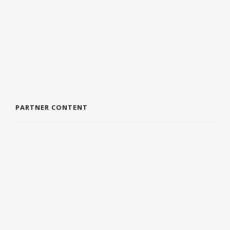
PARTNER CONTENT
DE VOORDELEN VAN EEN BADJAS
9 JULI 2024
5 TIPS VOOR TEAMBUILDING
4 JULI 2024