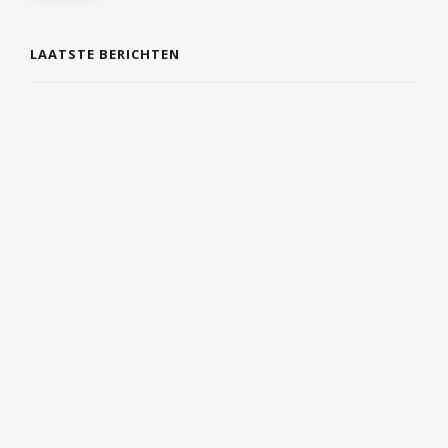
LAATSTE BERICHTEN
PRAGMATISCH BETEKENIS: UITLEG,
HERKOMST EN VOORBEELDEN
4 AUGUSTUS 2026
WAAROM DE JUISTE ZOMERBANDEN JOUW
VAKANTIERIT EEN STUK VEILIGER MAKEN
3 AUGUSTUS 2026
VAN HARDLOOPSCHOENEN TOT