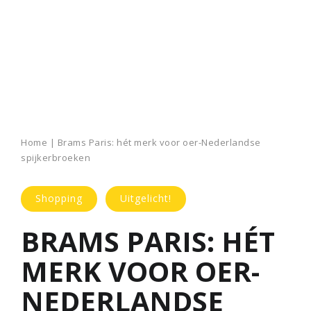
Home
|
Brams Paris: hét merk voor oer-Nederlandse
spijkerbroeken
Shopping
Uitgelicht!
BRAMS PARIS: HÉT
MERK VOOR OER-
NEDERLANDSE