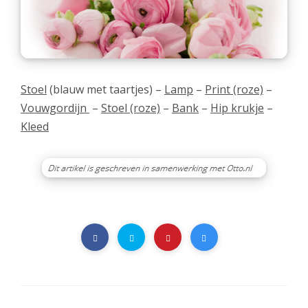
Stoel
(blauw met taartjes) –
Lamp
–
Print (roze)
–
Vouwgordijn
–
Stoel (roze)
–
Bank
–
Hip krukje
–
Kleed