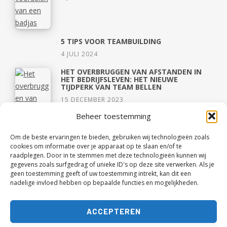
5 TIPS VOOR TEAMBUILDING
4 JULI 2024
HET OVERBRUGGEN VAN AFSTANDEN IN
HET BEDRIJFSLEVEN: HET NIEUWE
TIJDPERK VAN TEAM BELLEN
15 DECEMBER 2023
Beheer toestemming
Om de beste ervaringen te bieden, gebruiken wij technologieën zoals
cookies om informatie over je apparaat op te slaan en/of te
raadplegen. Door in te stemmen met deze technologieën kunnen wij
gegevens zoals surfgedrag of unieke ID's op deze site verwerken. Als je
geen toestemming geeft of uw toestemming intrekt, kan dit een
nadelige invloed hebben op bepaalde functies en mogelijkheden.
ACCEPTEREN
CAPSULE WARDROBE OOK EEN GOED IDEE
VOOR TIENERS?