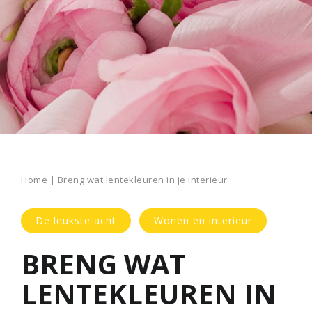
Home
|
Breng wat lentekleuren in je interieur
De leukste acht
Wonen en interieur
BRENG WAT
LENTEKLEUREN IN