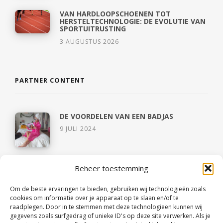
VAN HARDLOOPSCHOENEN TOT
HERSTELTECHNOLOGIE: DE EVOLUTIE VAN
SPORTUITRUSTING
3 AUGUSTUS 2026
PARTNER CONTENT
DE VOORDELEN VAN EEN BADJAS
9 JULI 2024
5 TIPS VOOR TEAMBUILDING
Beheer toestemming
4 JULI 2024
Om de beste ervaringen te bieden, gebruiken wij technologieën zoals
HET OVERBRUGGEN VAN AFSTANDEN IN
cookies om informatie over je apparaat op te slaan en/of te
HET BEDRIJFSLEVEN: HET NIEUWE
raadplegen. Door in te stemmen met deze technologieën kunnen wij
TIJDPERK VAN TEAM BELLEN
gegevens zoals surfgedrag of unieke ID's op deze site verwerken. Als je