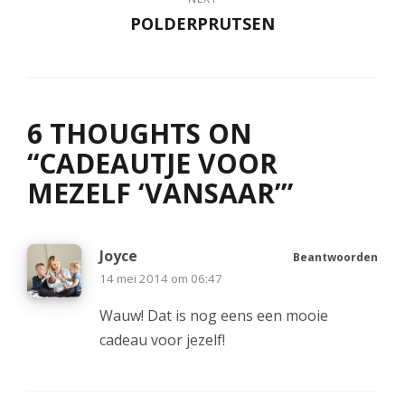
POLDERPRUTSEN
6 THOUGHTS ON
“
CADEAUTJE VOOR
MEZELF ‘VANSAAR’
”
Joyce
Beantwoorden
14 mei 2014 om 06:47
Wauw! Dat is nog eens een mooie
cadeau voor jezelf!