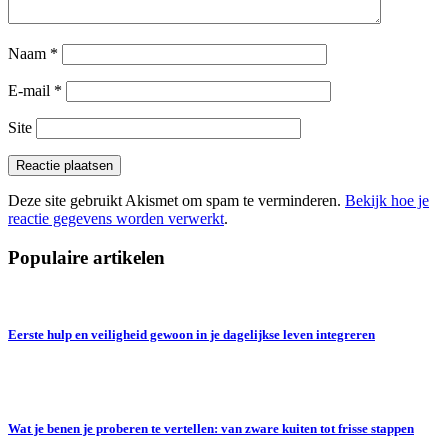
Naam
*
E-mail
*
Site
Deze site gebruikt Akismet om spam te verminderen.
Bekijk hoe je
reactie gegevens worden verwerkt
.
Populaire artikelen
Eerste hulp en veiligheid gewoon in je dagelijkse leven integreren
Wat je benen je proberen te vertellen: van zware kuiten tot frisse stappen