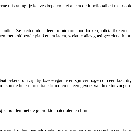
uitstraling, je keuzes bepalen niet alleen de functionaliteit maar ook 
spullen. Ze bieden niet alleen ruimte om handdoeken, toiletartikelen 
kasten met voldoende planken en laden, zodat je alles goed geordend ku
taat bekend om zijn tijdloze elegantie en zijn vermogen om een krachti
 het kan de hele ruimte transformeren en een gevoel van luxe toevoegen.
g te houden met de gebruikte materialen en hun
rdelen. Houten meubels stralen warmte uit en kunnen goed passen bij een