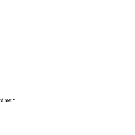
erd met
*