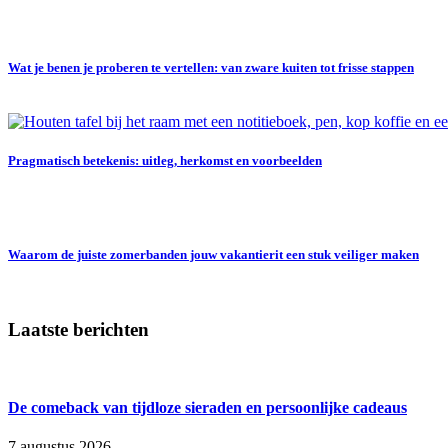
Wat je benen je proberen te vertellen: van zware kuiten tot frisse stappen
Pragmatisch betekenis: uitleg, herkomst en voorbeelden
Waarom de juiste zomerbanden jouw vakantierit een stuk veiliger maken
Laatste berichten
De comeback van tijdloze sieraden en persoonlijke cadeaus
7 augustus 2026