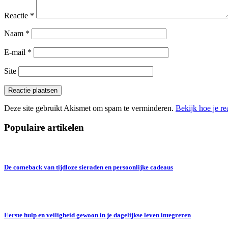
Reactie
*
Naam
*
E-mail
*
Site
Deze site gebruikt Akismet om spam te verminderen.
Bekijk hoe je r
Populaire artikelen
De comeback van tijdloze sieraden en persoonlijke cadeaus
Eerste hulp en veiligheid gewoon in je dagelijkse leven integreren