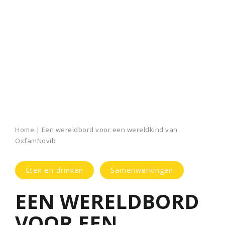
Home
|
Een wereldbord voor een wereldkind van
OxfamNovib
Eten en drinken
Samenwerkingen
EEN WERELDBORD
VOOR EEN