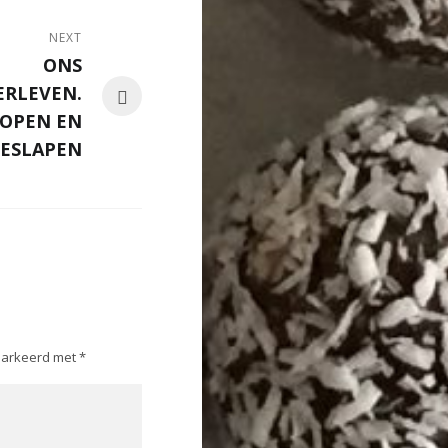
NEXT
ONS
ERLEVEN.
LOPEN EN
GESLAPEN
emarkeerd met
*