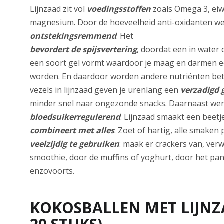
Lijnzaad zit vol
voedingsstoffen
zoals Omega 3, eiwi
magnesium. Door de hoeveelheid anti-oxidanten we
ontstekingsremmend
. Het
bevordert de spijsvertering
, doordat een in water
een soort gel vormt waardoor je maag en darmen e
worden. En daardoor worden andere nutriënten b
vezels in lijnzaad geven je urenlang een
verzadigd 
minder snel naar ongezonde snacks. Daarnaast wer
bloedsuikerregulerend
. Lijnzaad smaakt een beetj
combineert met alles
. Zoet of hartig, alle smaken 
veelzijdig te gebruiken
: maak er crackers van, ver
smoothie, door de muffins of yoghurt, door het p
enzovoorts.
KOKOSBALLEN MET LIJNZA