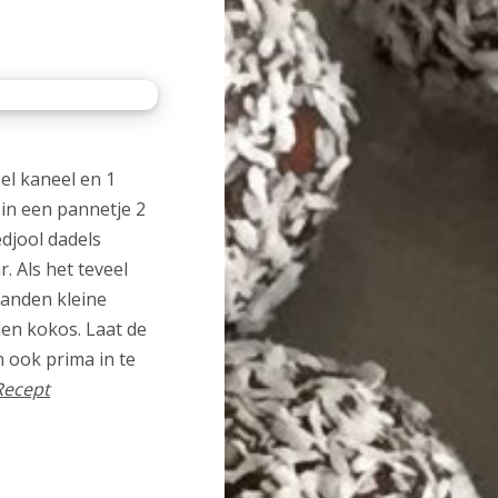
el kaneel en 1
in een pannetje 2
djool dadels
r. Als het teveel
handen kleine
len kokos. Laat de
n ook prima in te
Recept