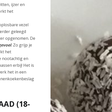
tten, ijzer en
rkt het
 oplosbare vezel
erder geleegd
eter opgenomen. De
gevoel
. Zo grijp je
kt het
e nootachtig en
passen erbij! Het is
werk het in een
annenkoekenbeslag
AD (18-