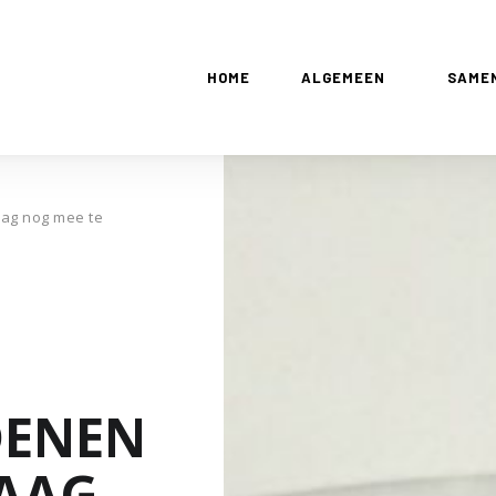
HOME
ALGEMEEN
SAME
aag nog mee te
DENEN
AAG