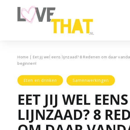
Home
|
Eet jij wel eens lijnzaad? 8 Redenen om daar vand
beginnen!
Eten en drinken
Samenwerkingen
EET JIJ WEL EENS
LIJNZAAD? 8 RE
OM DAAR VAND