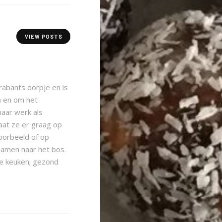
VIEW POSTS
Brabants dorpje en is
4) en om het
haar werk als
aat ze er graag op
oorbeeld of op
samen naar het bos.
 de keuken; gezond