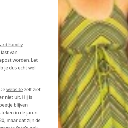
rd Familiy
 last van
gepost worden. Let
b je dus echt wel
De
website
zelf ziet
er niet uit. Hij is
beetje blijven
steken in de jaren
80, maar dat zijn de