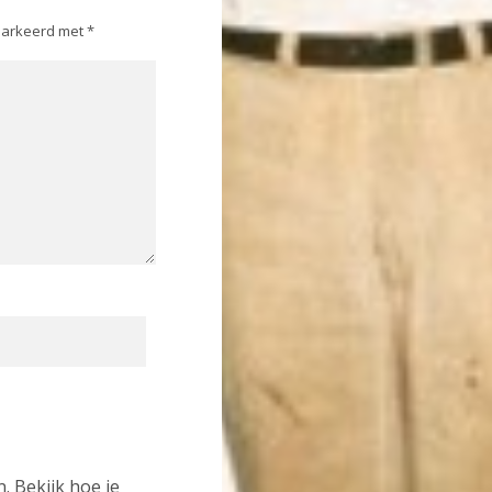
emarkeerd met
*
n.
Bekijk hoe je