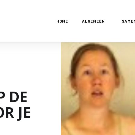
HOME
ALGEMEEN
SAME
P DE
R JE