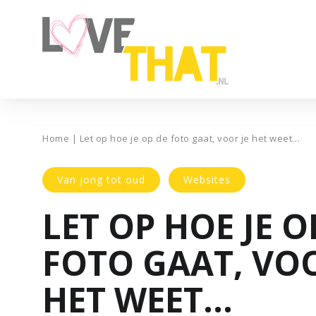
Home
|
Let op hoe je op de foto gaat, voor je het weet…
Van jong tot oud
Websites
LET OP HOE JE O
FOTO GAAT, VOO
HET WEET…