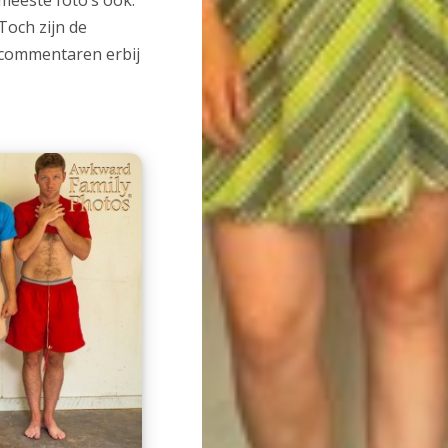
meeste foto’s ook.
Toch zijn de
commentaren erbij