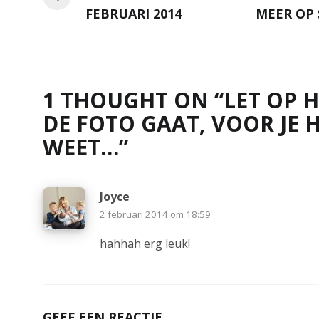
FEBRUARI 2014
MEER OP S
1 THOUGHT ON “
LET OP H
DE FOTO GAAT, VOOR JE 
WEET…
”
Joyce
2 februari 2014 om 18:59
hahhah erg leuk!
GEEF EEN REACTIE