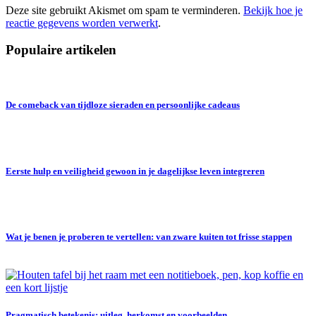
Deze site gebruikt Akismet om spam te verminderen.
Bekijk hoe je
reactie gegevens worden verwerkt
.
Populaire artikelen
De comeback van tijdloze sieraden en persoonlijke cadeaus
Eerste hulp en veiligheid gewoon in je dagelijkse leven integreren
Wat je benen je proberen te vertellen: van zware kuiten tot frisse stappen
Pragmatisch betekenis: uitleg, herkomst en voorbeelden