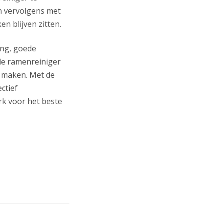
n vervolgens met
n blijven zitten.
ang, goede
de ramenreiniger
 maken. Met de
ctief
rk voor het beste