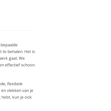
t bepaalde
 te behalen. Het is
 werk gaat. We
en effectief schoon
e, flexibele
l en vlekken van je
g
hebt, kun je ook