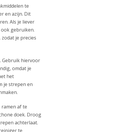
akmiddelen te
 en azijn. Dit
en. Als je liever
 ook gebruiken.
 zodat je precies
. Gebruik hiervoor
andig, omdat je
et het
 je strepen en
oonmaken.
e ramen af te
 schone doek. Droog
repen achterlaat.
einiger te