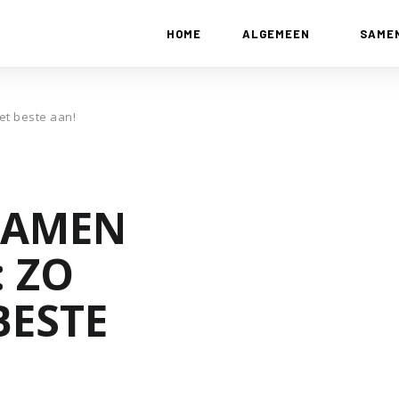
HOME
ALGEMEEN
SAME
et beste aan!
 RAMEN
 ZO
BESTE