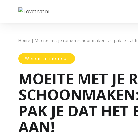
Home
|
Moeite met je ramen schoonmaken: zo pak je dat h
Wonen en interieur
MOEITE MET JE
SCHOONMAKEN:
PAK JE DAT HET 
AAN!