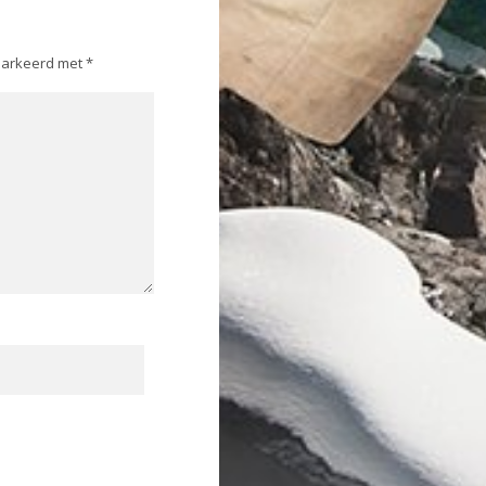
emarkeerd met
*