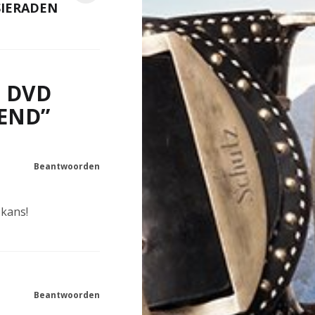
SIERADEN
E DVD
IEND
”
Beantwoorden
 kans!
Beantwoorden