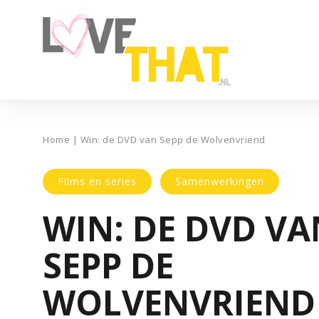
Home
|
Win: de DVD van Sepp de Wolvenvriend
Films en series
Samenwerkingen
WIN: DE DVD VA
SEPP DE
WOLVENVRIEND