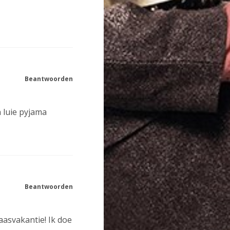
Beantwoorden
 luie pyjama
Beantwoorden
aasvakantie! Ik doe