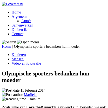
Home
Algemeen
Auto’s
Samenwerken
Dit ben ik
Contact
Home
|
Olympische sporters bedanken hun moeder
Kinderen
Mensen
Video en fotografie
Olympische sporters bedanken hun
moeder
11 februari 2014
Marlieke
1
minute
Zoals jullie van
Love that!
inmiddels gewend zijn, besteden we ook