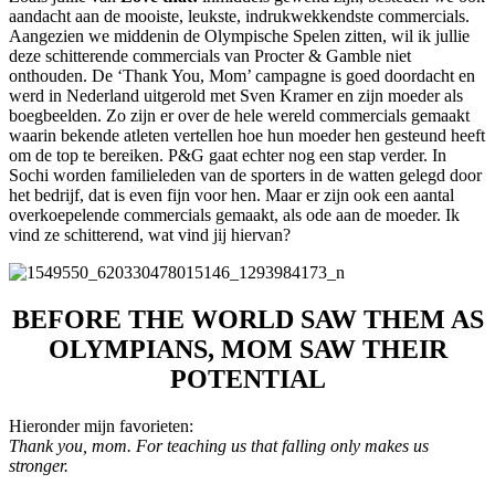
aandacht aan de mooiste, leukste, indrukwekkendste commercials.
Aangezien we middenin de Olympische Spelen zitten, wil ik jullie
deze schitterende commercials van Procter & Gamble niet
onthouden. De ‘Thank You, Mom’ campagne is goed doordacht en
werd in Nederland uitgerold met Sven Kramer en zijn moeder als
boegbeelden. Zo zijn er over de hele wereld commercials gemaakt
waarin bekende atleten vertellen hoe hun moeder hen gesteund heeft
om de top te bereiken. P&G gaat echter nog een stap verder. In
Sochi worden familieleden van de sporters in de watten gelegd door
het bedrijf, dat is even fijn voor hen. Maar er zijn ook een aantal
overkoepelende commercials gemaakt, als ode aan de moeder. Ik
vind ze schitterend, wat vind jij hiervan?
BEFORE THE WORLD SAW THEM AS
OLYMPIANS, MOM SAW THEIR
POTENTIAL
Hieronder mijn favorieten:
Thank you, mom. For teaching us that falling only makes us
stronger.