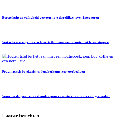
Eerste hulp en veiligheid gewoon in je dagelijkse leven integreren
Wat je benen je proberen te vertellen: van zware kuiten tot frisse stappen
Pragmatisch betekenis: uitleg, herkomst en voorbeelden
Waarom de juiste zomerbanden jouw vakantierit een stuk veiliger maken
Laatste berichten