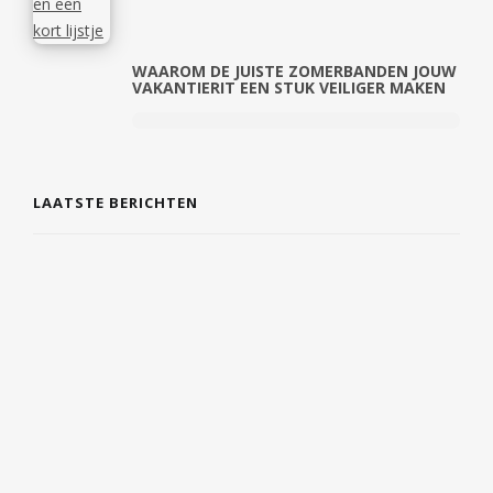
WAAROM DE JUISTE ZOMERBANDEN JOUW
VAKANTIERIT EEN STUK VEILIGER MAKEN
LAATSTE BERICHTEN
DE COMEBACK VAN TIJDLOZE SIERADEN EN
PERSOONLIJKE CADEAUS
7 AUGUSTUS 2026
EERSTE HULP EN VEILIGHEID GEWOON IN
JE DAGELIJKSE LEVEN INTEGREREN
6 AUGUSTUS 2026
WAT JE BENEN JE PROBEREN TE
VERTELLEN: VAN ZWARE KUITEN TOT
FRISSE STAPPEN