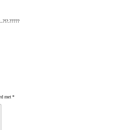
.?!?.?????
erd met
*