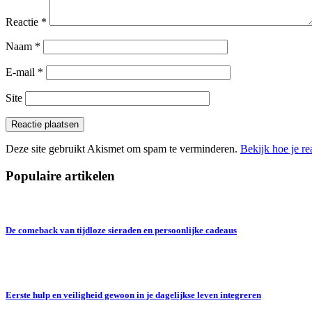
Reactie
*
Naam
*
E-mail
*
Site
Deze site gebruikt Akismet om spam te verminderen.
Bekijk hoe je r
Populaire artikelen
De comeback van tijdloze sieraden en persoonlijke cadeaus
Eerste hulp en veiligheid gewoon in je dagelijkse leven integreren