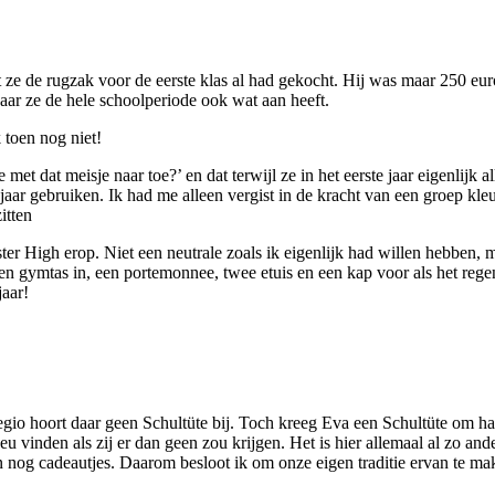
t ze de rugzak voor de eerste klas al had gekocht. Hij was maar 250 e
aar ze de hele schoolperiode ook wat aan heeft.
k toen nog niet!
met dat meisje naar toe?’ en dat terwijl ze in het eerste jaar eigenlijk
 jaar gebruiken. Ik had me alleen vergist in de kracht van een groep kl
itten
 High erop. Niet een neutrale zoals ik eigenlijk had willen hebben, ma
ook een gymtas in, een portemonnee, twee etuis en een kap voor als het r
aar!
 regio hoort daar geen Schultüte bij. Toch kreeg Eva een Schultüte om haa
neu vinden als zij er dan geen zou krijgen. Het is hier allemaal al zo a
og cadeautjes. Daarom besloot ik om onze eigen traditie ervan te make