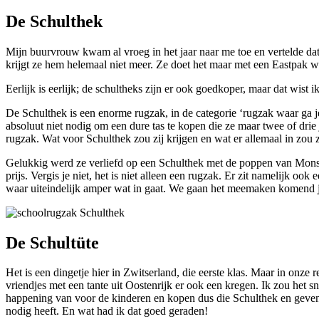
De Schulthek
Mijn buurvrouw kwam al vroeg in het jaar naar me toe en vertelde da
krijgt ze hem helemaal niet meer. Ze doet het maar met een Eastpak w
Eerlijk is eerlijk; de schultheks zijn er ook goedkoper, maar dat wist i
De Schulthek is een enorme rugzak, in de categorie ‘rugzak waar ga je 
absoluut niet nodig om een dure tas te kopen die ze maar twee of drie
rugzak. Wat voor Schulthek zou zij krijgen en wat er allemaal in zou z
Gelukkig werd ze verliefd op een Schulthek met de poppen van Monster
prijs. Vergis je niet, het is niet alleen een rugzak. Er zit namelijk 
waar uiteindelijk amper wat in gaat. We gaan het meemaken komend j
De Schultüte
Het is een dingetje hier in Zwitserland, die eerste klas. Maar in onze
vriendjes met een tante uit Oostenrijk er ook een kregen. Ik zou het s
happening van voor de kinderen en kopen dus die Schulthek en geven n
nodig heeft. En wat had ik dat goed geraden!