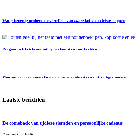
Wat je benen je proberen te vertellen: van zware kuiten tot frisse stappen
Pragmatisch betekenis: uitleg, herkomst en voorbeelden
Waarom de juiste zomerbanden jouw vakantierit een stuk veiliger maken
Laatste berichten
De comeback van tijdloze sieraden en persoonlijke cadeaus
7 augustus 2026