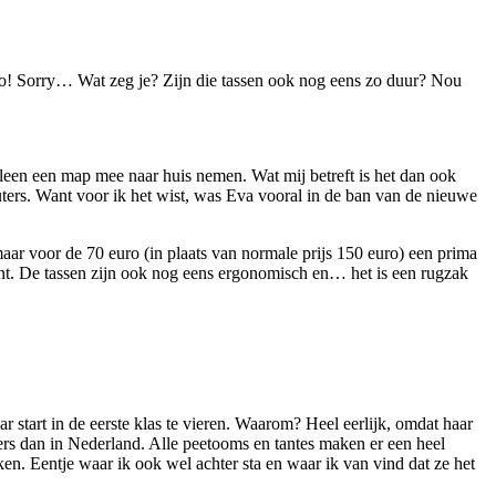
uro! Sorry… Wat zeg je? Zijn die tassen ook nog eens zo duur? Nou
 alleen een map mee naar huis nemen. Wat mij betreft is het dan ook
euters. Want voor ik het wist, was Eva vooral in de ban van de nieuwe
ar voor de 70 euro (in plaats van normale prijs 150 euro) een prima
egent. De tassen zijn ook nog eens ergonomisch en… het is een rugzak
r start in de eerste klas te vieren. Waarom? Heel eerlijk, omdat haar
nders dan in Nederland. Alle peetooms en tantes maken er een heel
n. Eentje waar ik ook wel achter sta en waar ik van vind dat ze het