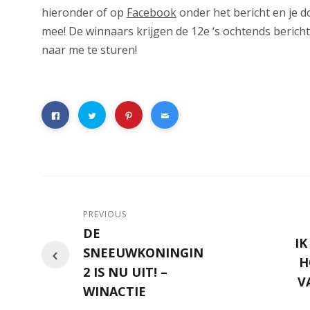
hieronder of op
Facebook
onder het bericht en je 
mee! De winnaars krijgen de 12e ‘s ochtends berich
naar me te sturen!
PREVIOUS
DE
IK
SNEEUWKONINGIN
H
2 IS NU UIT! –
V
WINACTIE