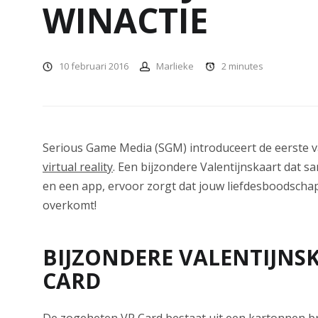
WINACTIE
10 februari 2016
Marlieke
2
minutes
Serious Game Media (SGM) introduceert de eerste va
virtual reality
. Een bijzondere Valentijnskaart dat s
en een app, ervoor zorgt dat jouw liefdesboodscha
overkomt!
BIJZONDERE VALENTIJNSK
CARD
De zogeheten VR Card bestaat uit een kartonnen bri