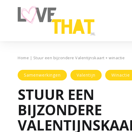
Home
|
Stuur een bijzondere Valentijnskaart + winactie
Samenwerkingen
Valentijn
Winactie
STUUR EEN
BIJZONDERE
VALENTIJNSKAA