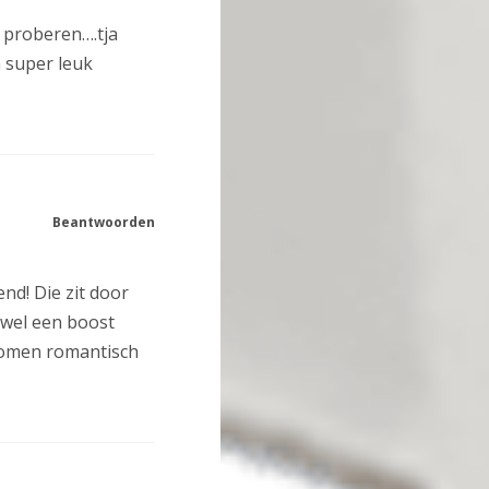
r proberen….tja
 super leuk
Beantwoorden
nd! Die zit door
 wel een boost
komen romantisch