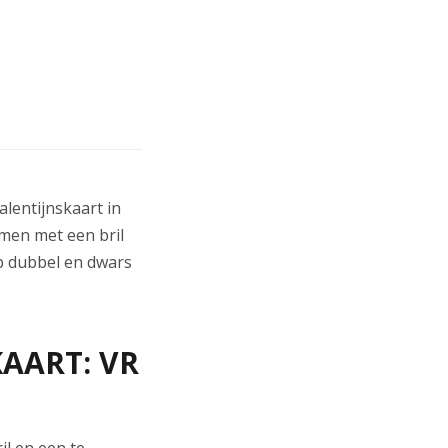
lentijnskaart in
amen met een bril
p dubbel en dwars
AART: VR
l en een te