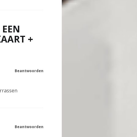
 EEN
KAART +
Beantwoorden
errassen
Beantwoorden