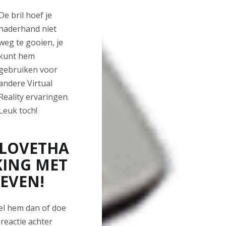
De bril hoef je
naderhand niet
weg te gooien, je
kunt hem
gebruiken voor
andere Virtual
Reality ervaringen.
Leuk toch!
LOVETHA
KING MET
EVEN!
tel hem dan of doe
 reactie achter