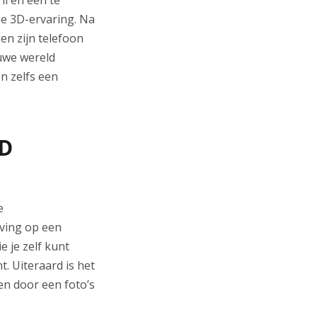
e 3D-ervaring. Na
en zijn telefoon
euwe wereld
n zelfs een
LD
e
eving op een
e je zelf kunt
t. Uiteraard is het
en door een foto’s