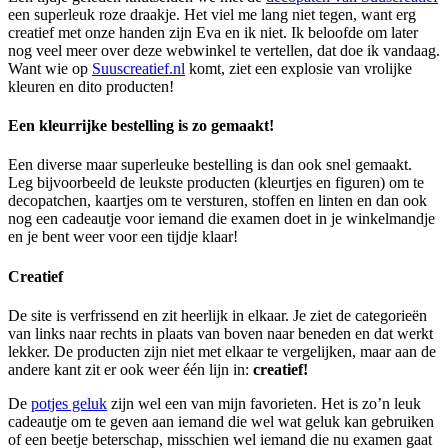
een superleuk roze draakje. Het viel me lang niet tegen, want erg
creatief met onze handen zijn Eva en ik niet. Ik beloofde om later
nog veel meer over deze webwinkel te vertellen, dat doe ik vandaag.
Want wie op
Suuscreatief.nl
komt, ziet een explosie van vrolijke
kleuren en dito producten!
Een kleurrijke bestelling is zo gemaakt!
Een diverse maar superleuke bestelling is dan ook snel gemaakt.
Leg bijvoorbeeld de leukste producten (kleurtjes en figuren) om te
decopatchen, kaartjes om te versturen, stoffen en linten en dan ook
nog een cadeautje voor iemand die examen doet in je winkelmandje
en je bent weer voor een tijdje klaar!
Creatief
De site is verfrissend en zit heerlijk in elkaar. Je ziet de categorieën
van links naar rechts in plaats van boven naar beneden en dat werkt
lekker. De producten zijn niet met elkaar te vergelijken, maar aan de
andere kant zit er ook weer één lijn in:
creatief!
De
potjes geluk
zijn wel een van mijn favorieten. Het is zo’n leuk
cadeautje om te geven aan iemand die wel wat geluk kan gebruiken
of een beetje beterschap, misschien wel iemand die nu examen gaat