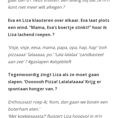
gaat dan d’r neus snuiten. Ben allang blij dat ze m’n
kont niet meer wilt afvegen ?
Eva en Liza klauteren over elkaar. Eva laat plots
een wind. “Mama, Eva’s boertje stinkt!” hoor ik
Liza lachend roepen. ?
‘Visje, visje, eesa, mama, papa, opa, hap, hap’ ‘ooh
pizzaaaa’ ‘lalaaaaa, po.’ ‘Lala lalalaa’ ‘zandkasteel
aan zee’ ? #gaslapen #alsjeblieft
Tegenwoordig zingt Liza als ze moet gaan
slapen. ‘Ooooooh Pizza! Lalalalaaaa’ Krijg er
spontaan honger van. ?
Enthousiast roep ik; ‘Kom, dan gaan we boven een
boterham eten.’
‘Met koekjespasta?’ fluistert Liza hoopvol in m’n