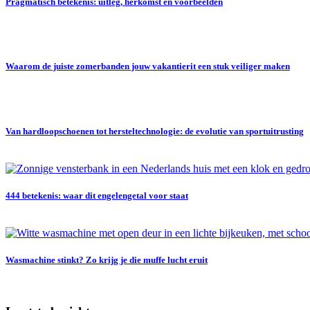
Pragmatisch betekenis: uitleg, herkomst en voorbeelden
Waarom de juiste zomerbanden jouw vakantierit een stuk veiliger maken
Van hardloopschoenen tot hersteltechnologie: de evolutie van sportuitrusting
444 betekenis: waar dit engelengetal voor staat
Wasmachine stinkt? Zo krijg je die muffe lucht eruit