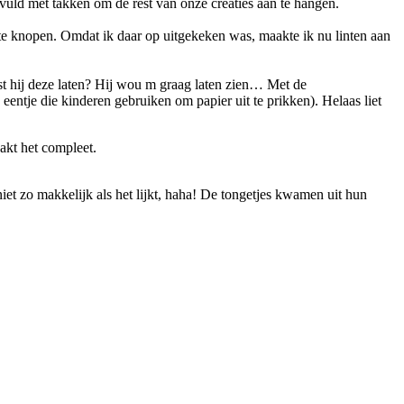
vuld met takken om de rest van onze creaties aan te hangen.
 te knopen. Omdat ik daar op uitgekeken was, maakte ik nu linten aan
t hij deze laten? Hij wou m graag laten zien… Met de
eentje die kinderen gebruiken om papier uit te prikken). Helaas liet
akt het compleet.
t zo makkelijk als het lijkt, haha! De tongetjes kwamen uit hun