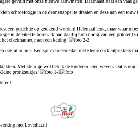
etagère gevuld met onze nieuwe aanwinsten. Daarnaast staat een vaas ge
n klein schroefoogje in de dennenappel te draaien en deze aan een touw
oest een gezichtje op getekend worden! Helemaal leuk, maar waar moes
je in de eikel te boren. Ik had daarbij hulp nodig van een prikker (zo 
 het eikelmannetje aan een ketting!
 ook al in huis. Een spin van een eikel met kleine cocktailprikkers ma
akken. Met kleurige wol heb ik de kinderen laten weven. Dat is nog nie
 Kleine pronkstukjes!
deren!
nwerking met Lovethat.nl