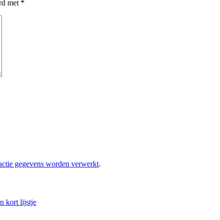
erd met
*
eactie gegevens worden verwerkt
.