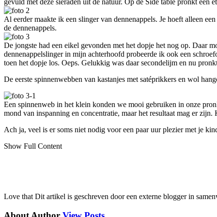
gevuld met deze sieraden uit de natuur. Op de Side table pronkt een 
Al eerder maakte ik een slinger van dennenappels. Je hoeft alleen ee
de dennenappels.
De jongste had een eikel gevonden met het dopje het nog op. Daar m
dennenappelslinger in mijn achterhoofd probeerde ik ook een schroefoog
toen het dopje los. Oeps. Gelukkig was daar secondelijm en nu pronkt
De eerste spinnenwebben van kastanjes met satéprikkers en wol hangen
Een spinnenweb in het klein konden we mooi gebruiken in onze pronkt
mond van inspanning en concentratie, maar het resultaat mag er zijn.
Ach ja, veel is er soms niet nodig voor een paar uur plezier met je kin
Show Full Content
Love that
Dit artikel is geschreven door een externe blogger in same
About Author
View Posts