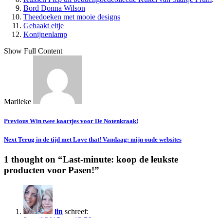
Bord Donna Wilson
Theedoeken met mooie designs
Gehaakt eitje
Konijnenlamp
Show Full Content
Marlieke
Previous
Win twee kaartjes voor De Notenkraak!
Next
Terug in de tijd met Love that! Vandaag: mijn oude websites
1 thought on “
Last-minute: koop de leukste
producten voor Pasen!
”
lin
schreef: