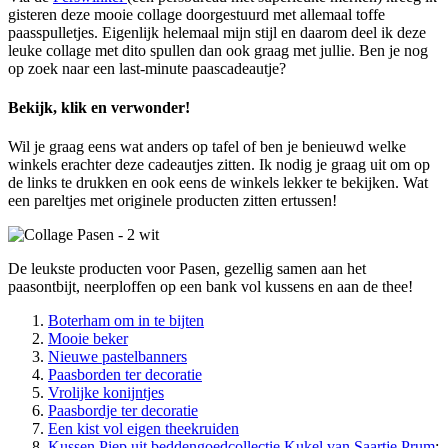
gisteren deze mooie collage doorgestuurd met allemaal toffe
paasspulletjes. Eigenlijk helemaal mijn stijl en daarom deel ik deze
leuke collage met dito spullen dan ook graag met jullie. Ben je nog
op zoek naar een last-minute paascadeautje?
Bekijk, klik en verwonder!
Wil je graag eens wat anders op tafel of ben je benieuwd welke
winkels erachter deze cadeautjes zitten. Ik nodig je graag uit om op
de links te drukken en ook eens de winkels lekker te bekijken. Wat
een pareltjes met originele producten zitten ertussen!
De leukste producten voor Pasen, gezellig samen aan het
paasontbijt, neerploffen op een bank vol kussens en aan de thee!
Boterham om in te bijten
Mooie beker
Nieuwe pastelbanners
Paasborden ter decoratie
Vrolijke konijntjes
Paasbordje ter decoratie
Een kist vol eigen theekruiden
Kussen Piep uit beddengoedcollectie Kukel van Saartje Prum
: