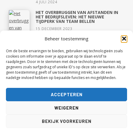
4 JULI 2024
HET OVERBRUGGEN VAN AFSTANDEN IN
HET BEDRIJFSLEVEN: HET NIEUWE
TIJDPERK VAN TEAM BELLEN
15 DECEMBER 2023
Beheer toestemming
Om de beste ervaringen te bieden, gebruiken wij technologieën zoals
cookies om informatie over je apparaat op te slaan en/of te
raadplegen. Door in te stemmen met deze technologieën kunnen wij
gegevens zoals surfgedrag of unieke ID's op deze site verwerken. Als je
geen toestemming geeft of uw toestemming intrekt, kan dit een
nadelige invloed hebben op bepaalde functies en mogelijkheden.
ACCEPTEREN
CAPSULE WARDROBE OOK EEN GOED IDEE
VOOR TIENERS?
WEIGEREN
3 JUNI 2021
OVER 1,5 MAAND WANDEL IK RUIM 40 KM
BEKIJK VOORKEUREN
OP EEN DAG!
18 MEI 2021