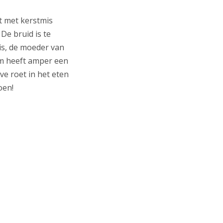
ft met kerstmis
De bruid is te
is, de moeder van
gom heeft amper een
ve roet in het eten
doen!