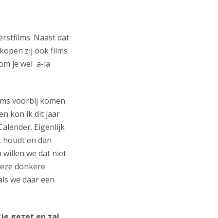
erstfilms. Naast dat
 kopen zij ook films
om je wel a-la
ilms voorbij komen.
n kon ik dit jaar
alender. Eigenlijk
st houdt en dan
willen we dat niet
 deze donkere
als we daar een
jtje gezet en zal