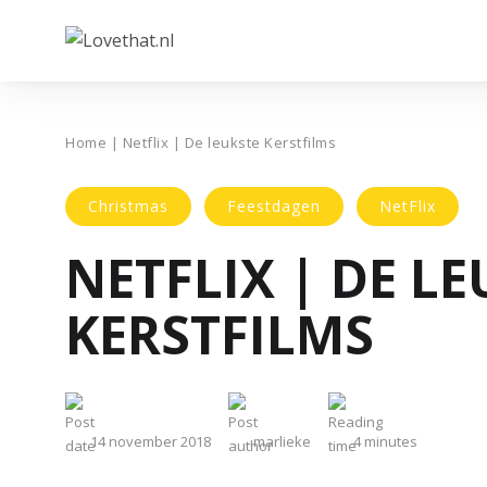
Home
|
Netflix | De leukste Kerstfilms
Christmas
Feestdagen
NetFlix
NETFLIX | DE L
KERSTFILMS
14 november 2018
marlieke
4
minutes