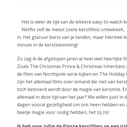
Het is weer de tijd van de lekkere easy-to-watch k
Netflix zelf de meest zoete kerstfilms ontwikkelt,
in. Het glazuur barst van je tanden, maar hiermee k
minute in de kerststemming!
Zo zag ik de afgelopen jaren al heel veel heerlijke f
Zoals The Christmas Prince & Christmas Inheritanc e
de films van Northpole-serie kijken en The Holiday C
zijn het allemaal films over iemand die niet van ker
toch betoverd wordt door de magie van kerstmis. En 
allemaal in deze tijd van het jaar? We willen juist in
dagen vooral gezelligheid om ons heen hebben en 
beetje magie voor nodig hebben, het zij zo!
Ik heb voor jullie de fijnste kerstfilms op een ri