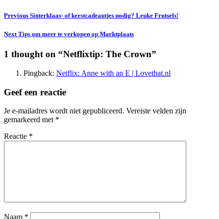
Previous
Sinterklaas- of kerstcadeautjes nodig? Leuke Frutsels!
Next
Tips om meer te verkopen op Marktplaats
1 thought on “
Netflixtip: The Crown
”
Pingback:
Netflix: Anne with an E | Lovethat.nl
Geef een reactie
Je e-mailadres wordt niet gepubliceerd.
Vereiste velden zijn
gemarkeerd met
*
Reactie
*
Naam
*