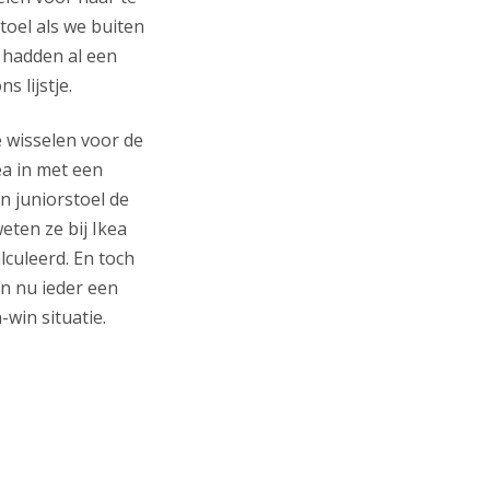
stoel als we buiten
e hadden al een
 lijstje.
e wisselen voor de
ea in met een
n juniorstoel de
eten ze bij Ikea
lculeerd. En toch
en nu ieder een
-win situatie.