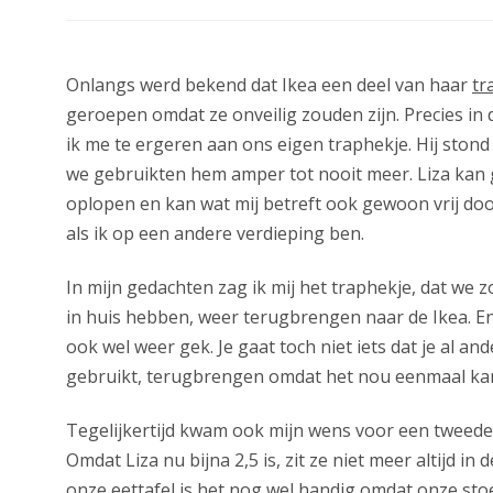
Onlangs werd bekend dat Ikea een deel van haar
tr
geroepen omdat ze onveilig zouden zijn. Precies in
ik me te ergeren aan ons eigen traphekje. Hij ston
we gebruikten hem amper tot nooit meer. Liza kan 
oplopen en kan wat mij betreft ook gewoon vrij doo
als ik op een andere verdieping ben.
In mijn gedachten zag ik mij het traphekje, dat we z
in huis hebben, weer terugbrengen naar de Ikea. En
ook wel weer gek. Je gaat toch niet iets dat je al and
gebruikt, terugbrengen omdat het nou eenmaal ka
Tegelijkertijd kwam ook mijn wens voor een tweede 
Omdat Liza nu bijna 2,5 is, zit ze niet meer altijd in 
onze eettafel is het nog wel handig omdat onze sto