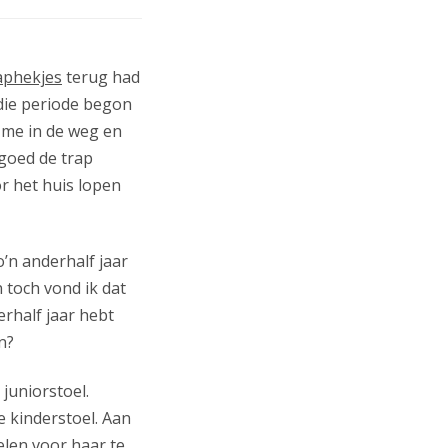
aphekjes
terug had
 die periode begon
d me in de weg en
goed de trap
r het huis lopen
o’n anderhalf jaar
 toch vond ik dat
erhalf jaar hebt
n?
juniorstoel.
de kinderstoel. Aan
elen voor haar te