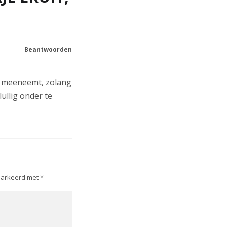
Beantwoorden
je meeneemt, zolang
lullig onder te
emarkeerd met
*