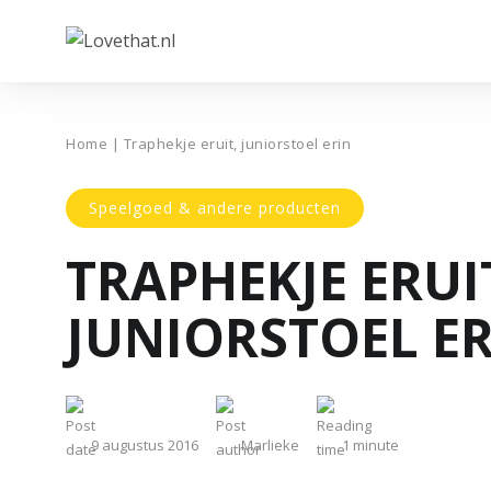
Home
|
Traphekje eruit, juniorstoel erin
Speelgoed & andere producten
TRAPHEKJE ERUI
JUNIORSTOEL E
9 augustus 2016
Marlieke
1
minute