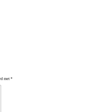
erd met
*