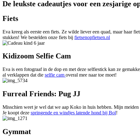
De leukste cadeautjes voor een zesjarige op
Fiets
Eva kreeg als eerste een fiets. Ze wilde liever een quad, maar haar fie
stukken! We bestelden onze fiets bij
fietsenopfietsen.nl
Kidizoom Selfie Cam
Eva is een fotograaf in de dop en met deze selfiestick kan ze gemakke
al verklappen dat die
selfie cam
overal mee naar toe moet!
Furreal Friends: Pug JJ
Misschien weet je wel dat we aap Koko in huis hebben. Mijn meiden v
Je koopt deze
springende en windjes latende hond bij Bol
!
Gymmat