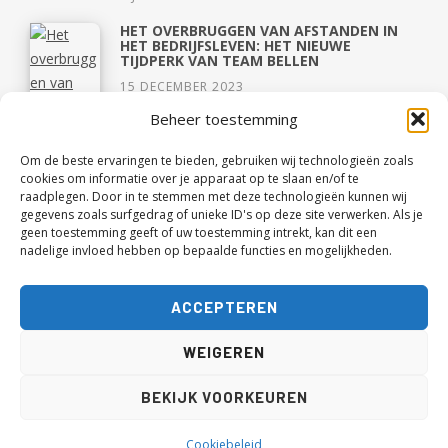
HET OVERBRUGGEN VAN AFSTANDEN IN
HET BEDRIJFSLEVEN: HET NIEUWE
TIJDPERK VAN TEAM BELLEN
15 DECEMBER 2023
Beheer toestemming
Om de beste ervaringen te bieden, gebruiken wij technologieën zoals
cookies om informatie over je apparaat op te slaan en/of te
raadplegen. Door in te stemmen met deze technologieën kunnen wij
gegevens zoals surfgedrag of unieke ID's op deze site verwerken. Als je
geen toestemming geeft of uw toestemming intrekt, kan dit een
nadelige invloed hebben op bepaalde functies en mogelijkheden.
ACCEPTEREN
CAPSULE WARDROBE OOK EEN GOED IDEE
VOOR TIENERS?
WEIGEREN
3 JUNI 2021
OVER 1,5 MAAND WANDEL IK RUIM 40 KM
BEKIJK VOORKEUREN
OP EEN DAG!
18 MEI 2021
Cookiebeleid