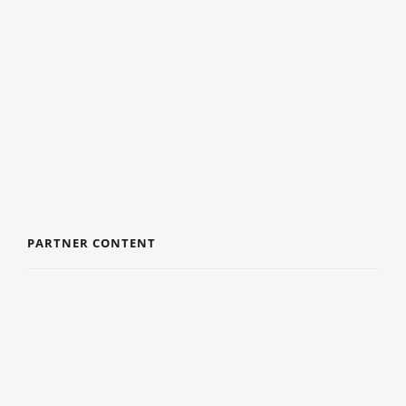
WAAROM DE JUISTE ZOMERBANDEN JOUW
VAKANTIERIT EEN STUK VEILIGER MAKEN
3 AUGUSTUS 2026
PARTNER CONTENT
DE VOORDELEN VAN EEN BADJAS
9 JULI 2024