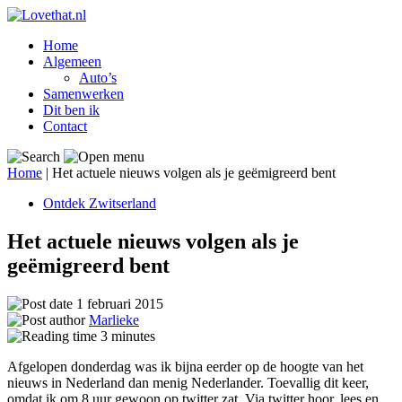
Home
Algemeen
Auto’s
Samenwerken
Dit ben ik
Contact
Home
|
Het actuele nieuws volgen als je geëmigreerd bent
Ontdek Zwitserland
Het actuele nieuws volgen als je
geëmigreerd bent
1 februari 2015
Marlieke
3
minutes
Afgelopen donderdag was ik bijna eerder op de hoogte van het
nieuws in Nederland dan menig Nederlander. Toevallig dit keer,
omdat ik om 8 uur gewoon op twitter zat. Via twitter hoor, lees en