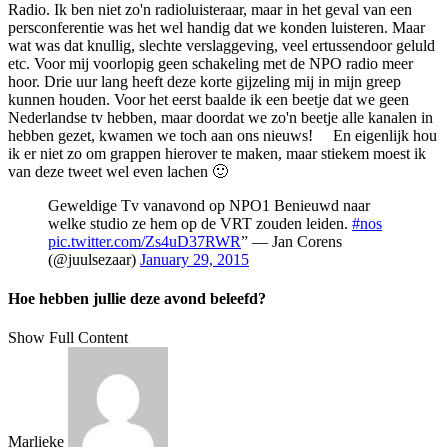
Radio. Ik ben niet zo'n radioluisteraar, maar in het geval van een
persconferentie was het wel handig dat we konden luisteren. Maar
wat was dat knullig, slechte verslaggeving, veel ertussendoor geluld
etc. Voor mij voorlopig geen schakeling met de NPO radio meer
hoor. Drie uur lang heeft deze korte gijzeling mij in mijn greep
kunnen houden. Voor het eerst baalde ik een beetje dat we geen
Nederlandse tv hebben, maar doordat we zo'n beetje alle kanalen in
hebben gezet, kwamen we toch aan ons nieuws! En eigenlijk hou
ik er niet zo om grappen hierover te maken, maar stiekem moest ik
van deze tweet wel even lachen 🙂
Geweldige Tv vanavond op NPO1 Benieuwd naar
welke studio ze hem op de VRT zouden leiden.
#nos
pic.twitter.com/Zs4uD37RWR
” — Jan Corens
(@juulsezaar)
January 29, 2015
Hoe hebben jullie deze avond beleefd?
Show Full Content
Marlieke