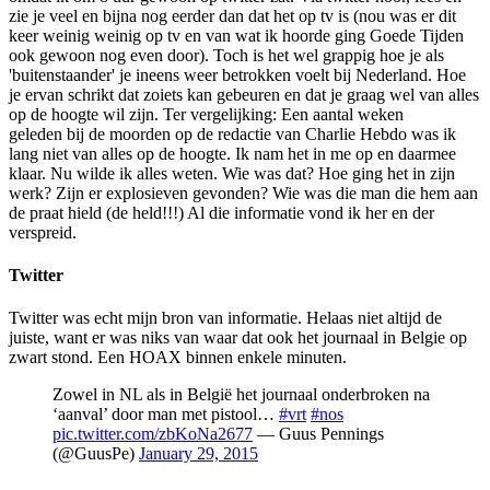
zie je veel en bijna nog eerder dan dat het op tv is (nou was er dit
keer weinig weinig op tv en van wat ik hoorde ging Goede Tijden
ook gewoon nog even door). Toch is het wel grappig hoe je als
'buitenstaander' je ineens weer betrokken voelt bij Nederland. Hoe
je ervan schrikt dat zoiets kan gebeuren en dat je graag wel van alles
op de hoogte wil zijn. Ter vergelijking: Een aantal weken
geleden bij de moorden op de redactie van Charlie Hebdo was ik
lang niet van alles op de hoogte. Ik nam het in me op en daarmee
klaar. Nu wilde ik alles weten. Wie was dat? Hoe ging het in zijn
werk? Zijn er explosieven gevonden? Wie was die man die hem aan
de praat hield (de held!!!) Al die informatie vond ik her en der
verspreid.
Twitter
Twitter was echt mijn bron van informatie. Helaas niet altijd de
juiste, want er was niks van waar dat ook het journaal in Belgie op
zwart stond. Een HOAX binnen enkele minuten.
Zowel in NL als in België het journaal onderbroken na
‘aanval’ door man met pistool…
#vrt
#nos
pic.twitter.com/zbKoNa2677
— Guus Pennings
(@GuusPe)
January 29, 2015