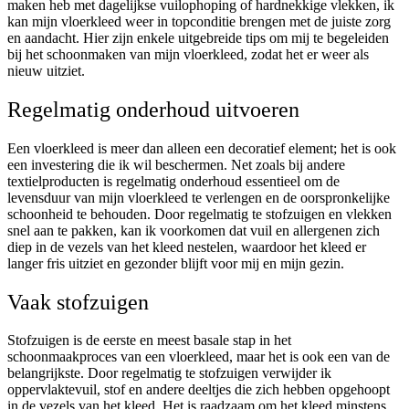
maken heb met dagelijkse vuilophoping of hardnekkige vlekken, ik
kan mijn vloerkleed weer in topconditie brengen met de juiste zorg
en aandacht. Hier zijn enkele uitgebreide tips om mij te begeleiden
bij het schoonmaken van mijn vloerkleed, zodat het er weer als
nieuw uitziet.
Regelmatig onderhoud uitvoeren
Een vloerkleed is meer dan alleen een decoratief element; het is ook
een investering die ik wil beschermen. Net zoals bij andere
textielproducten is regelmatig onderhoud essentieel om de
levensduur van mijn vloerkleed te verlengen en de oorspronkelijke
schoonheid te behouden. Door regelmatig te stofzuigen en vlekken
snel aan te pakken, kan ik voorkomen dat vuil en allergenen zich
diep in de vezels van het kleed nestelen, waardoor het kleed er
langer fris uitziet en gezonder blijft voor mij en mijn gezin.
Vaak stofzuigen
Stofzuigen is de eerste en meest basale stap in het
schoonmaakproces van een vloerkleed, maar het is ook een van de
belangrijkste. Door regelmatig te stofzuigen verwijder ik
oppervlaktevuil, stof en andere deeltjes die zich hebben opgehoopt
in de vezels van het kleed. Het is raadzaam om het kleed minstens