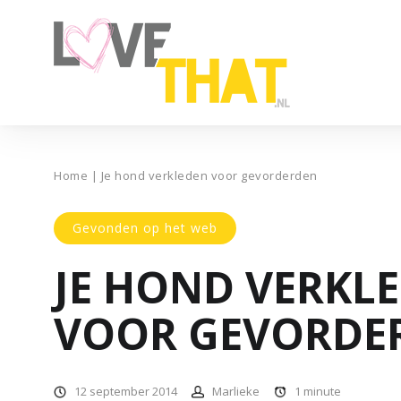
Home
|
Je hond verkleden voor gevorderden
Gevonden op het web
JE HOND VERKL
VOOR GEVORDE
12 september 2014
Marlieke
1
minute