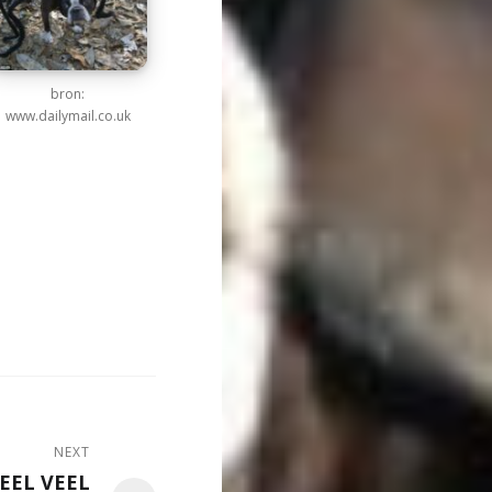
bron:
www.dailymail.co.uk
NEXT
EEL VEEL