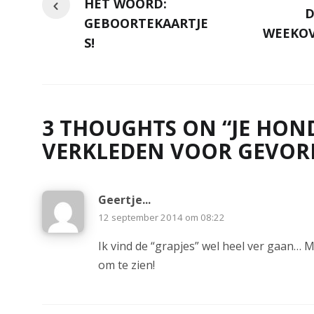
HET WOORD:
D
GEBOORTEKAARTJE
WEEKOV
S!
3 THOUGHTS ON “
JE HON
VERKLEDEN VOOR GEVO
Geertje...
12 september 2014 om 08:22
Ik vind de “grapjes” wel heel ver gaan… 
om te zien!