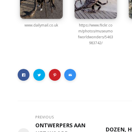
www.dailymail.co.uk
https://www.flickr.co
m/photos/museumo
fworldwonders/5463
983742/
PREVIOUS
ONTWERPERS AAN
DOZEN, H