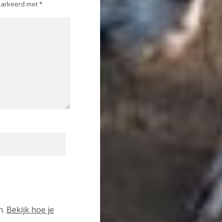
emarkeerd met
*
n.
Bekijk hoe je