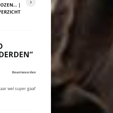
OZEN… |
ERZICHT
D
RDERDEN
”
Beantwoorden
Maar wel super gaaf