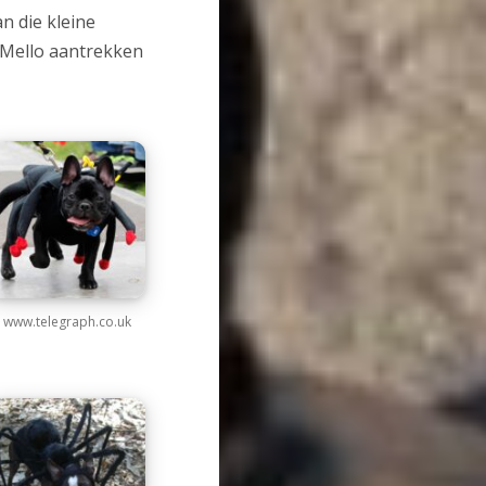
n die kleine
e Mello aantrekken
www.telegraph.co.uk